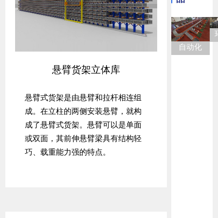
自动化
立体仓
悬臂货架立体库
库系统
(AS/RS)
悬臂式货架是由悬臂和拉杆相连组
成。在立柱的两侧安装悬臂，就构
成了悬臂式货架。悬臂可以是单面
或双面，
其前伸悬臂梁具有结构轻
巧、载重能力强的特点。