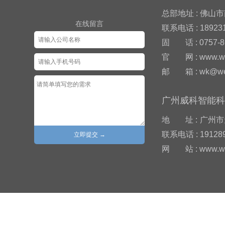
总部地址 : 佛
在线留言
联系电话 : 18923
固
话 : 0757-
官
网 : www.w
邮
箱 : wk@we
广州威科智能
地
址 :
广州市
联系电话 : 19128
网
站 : www.w
友情链接:
智能立体库
|
广州仓储物流展|