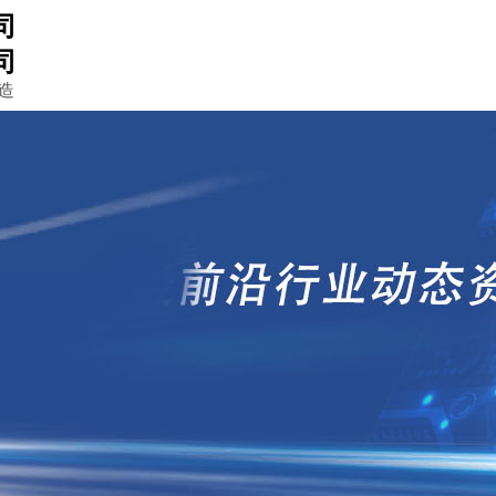
司
司
造