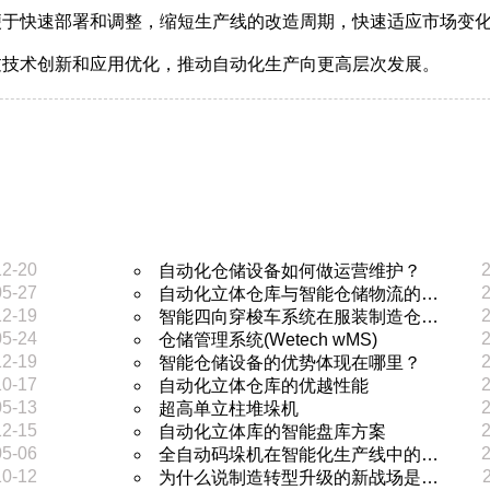
便于快速部署和调整，缩短生产线的改造周期，快速适应市场变
过技术创新和应用优化，推动自动化生产向更高层次发展。
12-20
2
自动化仓储设备如何做运营维护？
05-27
2
自动化立体仓库与智能仓储物流的…
12-19
2
智能四向穿梭车系统在服装制造仓…
05-24
2
仓储管理系统(Wetech wMS)
12-19
2
智能仓储设备的优势体现在哪里？
10-17
2
自动化立体仓库的优越性能
05-13
2
超高单立柱堆垛机
12-15
2
自动化立体库的智能盘库方案
05-06
2
全自动码垛机在智能化生产线中的…
10-12
为什么说制造转型升级的新战场是…