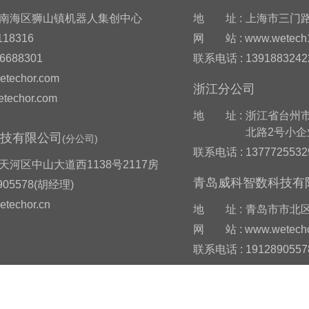
山市南海区狮山镇机器人集创中心
地
址 :
上海市三门路
118316
网
站 : www.wetech
86688301
联系电话 : 139188324
etechor.com
浙江分公司
techor.com
地
址 :
浙江省台州
北路2号小企
科技有限公司
(分公司)
联系电话 : 137772553
天河区中山大道西1138号2117房
青岛威科智数科技有
905578(胡经理)
etechor.cn
地
址 :
青岛市市北区
网
站 : www.wetecho
联系电话 : 191289055