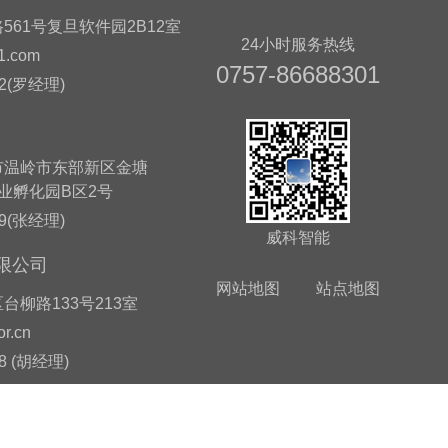
561号复旦软件园2B12室
24小时服务热线
1.com
0757-86688301
22(罗经理)
市温岭市东部新区金塘
业孵化园B区2号
29(张经理)
威科智能
限公司
网站地图
站点地图
台柳路133号213室
r.cn
78 (胡经理)