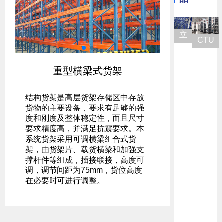
立
CTU
体
货架
仓
重型横梁式货架
库
结构货架是高层货架存储区中存放
货
货物的主要设备，要求有足够的强
架
度和刚度及整体稳定性，而且尺寸
要求精度高，并满足抗震要求。本
系统货架采用可调横梁组合式货
架，由货架片、载货横梁和加强支
撑杆件等组成，插接联接，高度可
调，调节间距为75mm，货位高度
在必要时可进行调整。