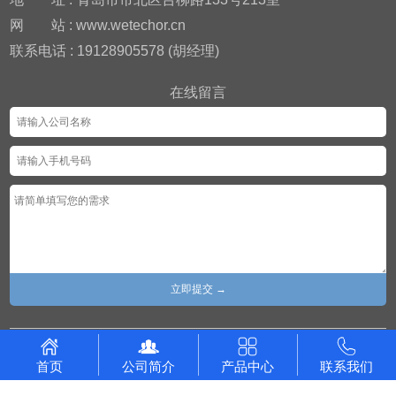
网
站 : www.wetechor.cn
联系电话 : 19128905578 (胡经理)
在线留言
Copyright© 广东威科智能装备有限公司 版权所有 备案号 :
粤
首页
公司简介
产品中心
联系我们
ICP备2021055890号
粤公网安备44060502003981号