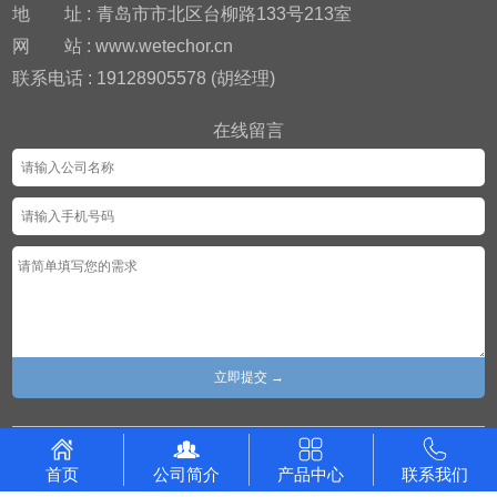
地
址 :
青岛市市北区台柳路133号213室
网
站 : www.wetechor.cn
联系电话 : 19128905578 (胡经理)
在线留言
Copyright© 广东威科智能装备有限公司 版权所有 备案号 :
粤
首页
公司简介
产品中心
联系我们
ICP备2021055890号
粤公网安备44060502003981号